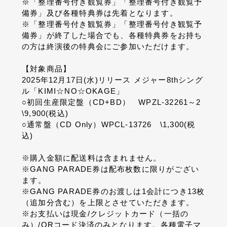
※「整理番号付き観覧券」「整理番号付き観覧予
備券」及び各種特典券は先着となります。
※「整理番号付き観覧券」「整理番号付き観覧予
備券」が終了した場合でも、各種特典券をお持ち
の方は終演後の特典会にご参加いただけます。
【対象商品】
2025年12月17日(水)リリース メジャー8thシング
ル「KIMI☆NO☆OKAGE」
○初回生産限定盤（CD+BD） WPZL-32261～2
\9,900(税込)
○通常盤（CD Only）WPCL-13726 \1,300(税
込)
※購入金額に配送料は含まれません。
※GANG PARADE券は配布枚数に限りがござい
ます。
※GANG PARADE券のお渡しは1会計につき13枚
（追加分含む）を上限とさせていただきます。
※お支払いは現金/クレジットカード（一括の
み）/QRコード決済のみとなります。各種電子マ