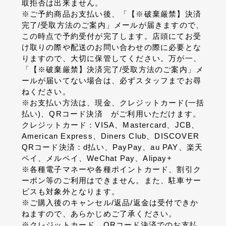
取拒否は出来ません。
※ご予約商品お支払い後、「【※破棄厳禁】決済
完了/受取方法のご案内」メールが届きますので、
この時点で予約受付が完了します。店頭にてお受
け取りの際や配送のお問い合わせの際に必要とな
りますので、大切に保管してください。万が一、
「【※破棄厳禁】決済完了/受取方法のご案内」メ
ールが届いてない場合は、必ずスタッフまでお尋
ねください。
※お支払い方法は、現金、クレジットカード(一括
払い)、QRコード決済 がご利用いただけます。
クレジットカード：VISA、Mastercard、JCB、
American Express、Diners Club、DISCOVER
QRコード決済：d払い、PayPay、au PAY、楽天
ペイ、メルペイ、WeChat Pay、Alipay+
※各種電子マネーや各種ポイントカード、割引ク
ーポン等のご利用はできません。また、駐車サー
ビスも対象外となります。
※ご購入後のキャンセル/返品/返金は受付できか
ねますので、あらかじめご了承ください。
※クレジットカード、QRコード決済でのお支払