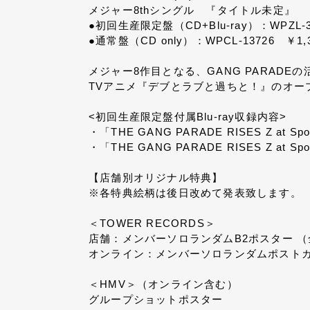
メジャー8thシングル 『タイトル未定』
●初回生産限定盤（CD+Blu-ray）：WPZL-
●通常盤（CD only）：WPCL-13726 ￥1
メジャー8作目となる、GANG PARADE
TVアニメ『デブとラブと過ちと！』のオープニン
<初回生産限定盤付属Blu-ray収録内容>
・「THE GANG PARADE RISES Z at Sp
・「THE GANG PARADE RISES Z at Sp
【店舗別オリジナル特典】
※各特典絵柄は後日改めて発表致します。
＜TOWER RECORDS＞
店舗：メンバーソロランダムB2ポスター （
オンライン：メンバーソロランダムポストカ
＜HMV＞（オンライン含む）
グループショットポスター