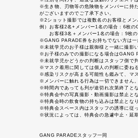
※生き物、刃物等の危険物をメンバーに持
がございますのでご了承下さい。
※2ショット撮影では複数名のお客様とメン
例）お客様2名+メンバー1名の場合：6枚のG
お客様3名＋メンバー1名の場合：9枚のGA
※GANG PARADE券をお持ちでない方
※未就学児のお子様は親御様と一緒に撮影
※お子様のみでの撮影になる場合はGANG 
※未就学児かどうかの判断はスタッフ側で
※マスク着用に関しては個人の判断に委ね
※感染リスクが高まる可能性も鑑みて、マ
※メンバーに触れる行為は一切できません
※時間内であっても列が途切れ次第終了と
※特典会中の写真撮影・動画撮影は禁止と
※特典会時の飲食物の持ち込みは禁止とな
※特典会スペース内はスタッフの誘導に従
※状況によっては、特典会の急遽中止・延
GANG PARADEスタッフ一同