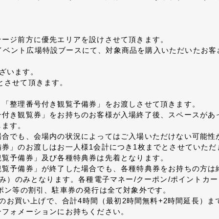
テージ前方に優先エリアを設けさせて頂きます。
F屋外イベント広場特設ブースにて、対象商品を購入いただいたお
ございます。
でとさせて頂きます。
、「整理番号付き観覧予備券」をお渡しさせて頂きます。
号付き観覧券」をお持ちのお客様が入場終了後、スペースがあ
します。
場合でも、会場内の状況によってはご入場いただけない可能性
券」のお渡しはお一人様1会計につき1枚までとさせていただ
観覧予備券」及び各種特典券は先着となります。
観覧予備券」が終了した場合でも、各種特典券をお持ちの方は
み）のみとなります。各種電子マネー/クーポン/ポイントカ
ポン等の割引、駐車券の発行は全て対象外です。
以上のお買い上げで、合計4時間（最初2時間無料+2時間延長）
ンフォメーションにお持ちください。