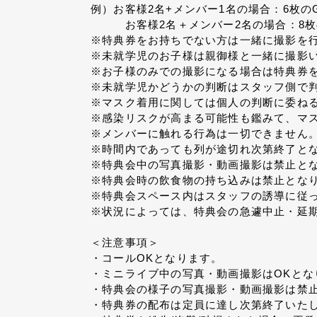
例）お客様2名+メンバー1名の場合：6枚のG
お客様2名＋メンバー2名の場合：8枚のG
※特典券をお持ちでない方は一緒に撮影を
※未就学児のお子様は親御様と一緒に撮影
※お子様のみでの撮影になる場合は特典券
※未就学児かどうかの判断はスタッフ側で
※マスク着用に関しては個人の判断に委ね
※感染リスクが高まる可能性も鑑みて、マ
※メンバーに触れる行為は一切できません
※時間内であっても列が途切れ次第終了と
※特典会中の写真撮影・動画撮影は禁止と
※特典会時の飲食物の持ち込みは禁止とな
※特典会スペース内はスタッフの誘導に従
※状況によっては、特典会の急遽中止・延
＜注意事項＞
・コールOKとなります。
・ミニライブ中の写真・動画撮影はOKとな
・特典会の様子の写真撮影・動画撮影は禁
・特典券の配布は定員に達し次第終了いた