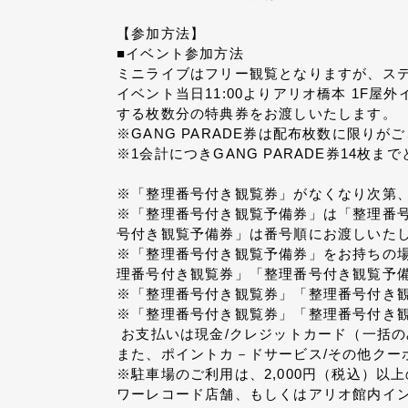
【参加方法】
■イベント参加方法
ミニライブはフリー観覧となりますが、ス
イベント当日11:00よりアリオ橋本 1
する枚数分の特典券をお渡しいたします。
※GANG PARADE券は配布枚数に限りが
※1会計につきGANG PARADE券14枚ま
※「整理番号付き観覧券」がなくなり次第
※「整理番号付き観覧予備券」は「整理番
号付き観覧予備券」は番号順にお渡しいた
※「整理番号付き観覧予備券」をお持ちの
理番号付き観覧券」「整理番号付き観覧予備
※「整理番号付き観覧券」「整理番号付き
※「整理番号付き観覧券」「整理番号付き
お支払いは現金/クレジットカード（一括の
また、ポイントカ－ドサービス/その他クー
※駐車場のご利用は、2,000円（税込）
ワーレコード店舗、もしくはアリオ館内イ