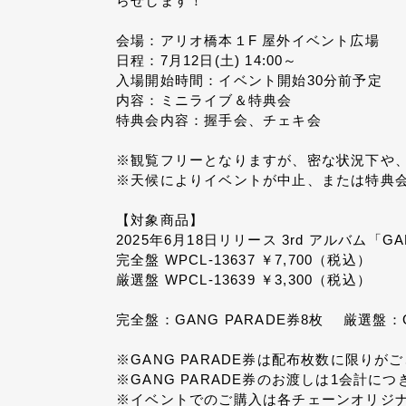
らせします！
会場：アリオ橋本１F 屋外イベント広場
日程：7月12日(土) 14:00～
入場開始時間：イベント開始30分前予定
内容：ミニライブ＆特典会
特典会内容：握手会、チェキ会
※観覧フリーとなりますが、密な状況下や
※天候によりイベントが中止、または特典
【対象商品】
2025年6月18日リリース 3rd アルバム「GA
完全盤 WPCL-13637 ￥7,700（税込）
厳選盤 WPCL-13639 ￥3,300（税込）
完全盤：GANG PARADE券8枚 厳選盤：G
※GANG PARADE券は配布枚数に限りが
※GANG PARADE券のお渡しは1会計に
※イベントでのご購入は各チェーンオリジ