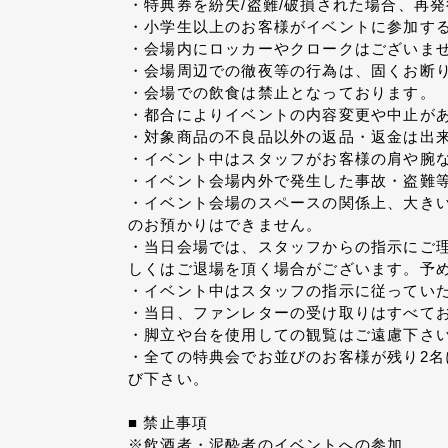
・特典券を紛失/盗難/破損された場合、再
・小学生以上のお客様がイベントに参加する
・会場内にロッカーやクロークはございま
・会場周辺での徹夜等の行為は、固くお断
・会場での飲食は禁止となっております。
・都合によりイベントの内容変更や中止が
・対象商品の不良品以外の返品・返金は出
・イベント中はスタッフがお客様の肩や腕
・イベント会場内外で発生した事故・盗難
・イベント会場のスペースの関係上、大き
のお預かりはできません。
・当日会場では、スタッフからの指示にご
しくはご退場を頂く場合がございます。予
・イベント中はスタッフの指示に従ってい
・当日、ファンレターの受け取りはすべて
・脚立や台を使用しての観覧はご遠慮下さ
・全ての特典会でお並びのお客様が残り2
び下さい。
■ 禁止事項
※飲酒者・泥酔者のイベントへの参加。