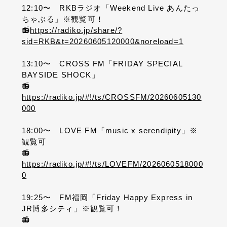
12:10〜 RKBラジオ「Weekend Live あんたっ
ちゃぶる」※観覧可！
📻
https://radiko.jp/share/?
sid=RKB&t=20260605120000&noreload=1
13:10〜 CROSS FM「FRIDAY SPECIAL
BAYSIDE SHOCK」
📻
https://radiko.jp/#!/ts/CROSSFM/20260605130
000
18:00〜 LOVE FM「music x serendipity」※
観覧可
📻
https://radiko.jp/#!/ts/LOVEFM/2026060518000
0
19:25〜 FM福岡「Friday Happy Express in
JR博多シティ」※観覧可！
📻