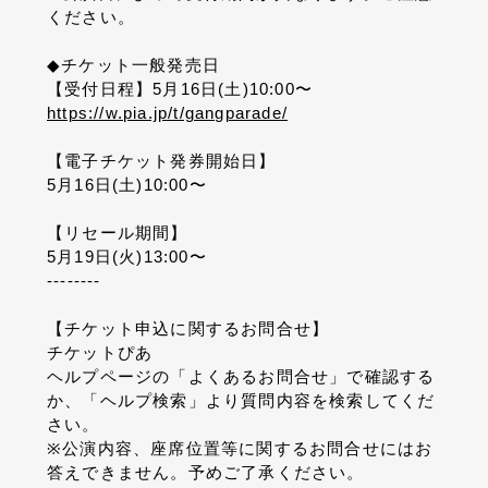
ください。
◆
チケット一般発売日
【受付日程】
5
月
16
日
(
土
)10:00
〜
https://w.pia.jp/t/gangparade/
【電子チケット発券開始日】
5
月
16
日
(
土
)10:00
〜
【リセール期間】
5
月
19
日
(
火
)13:00
〜
--------
【チケット申込に関するお問合せ】
チケットぴあ
ヘルプページの「よくあるお問合せ」で確認する
か、「ヘルプ検索」より質問内容を検索してくだ
さい。
※
公演内容、座席位置等に関するお問合せにはお
答えできません。予めご了承ください。