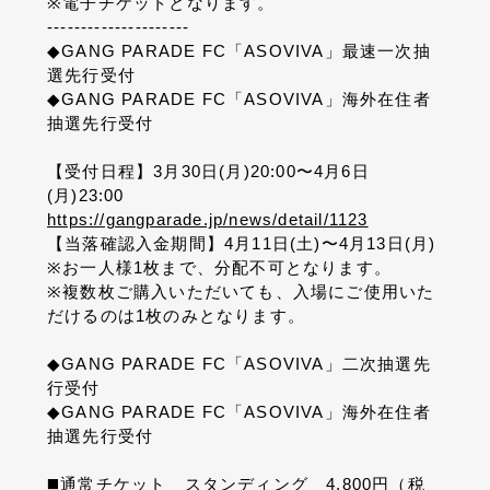
※
電子チケットとなります。
---------------------
◆GANG PARADE FC
「
ASOVIVA
」最速一次抽
選先行受付
◆GANG PARADE FC
「
ASOVIVA
」海外在住者
抽選先行受付
【受付日程】
3
月
30
日
(
月
)20:00
〜
4
月
6
日
(
月
)23:00
https://gangparade.jp/news/detail/1123
【当落確認入金期間】
4
月
11
日
(
土
)
〜
4
月
13
日
(
月
)
※
お一人様
1
枚まで、分配不可となります。
※
複数枚ご購入いただいても、入場にご使用いた
だけるのは
1
枚のみとなります。
◆GANG PARADE FC
「
ASOVIVA
」二次抽選先
行受付
◆GANG PARADE FC
「
ASOVIVA
」海外在住者
抽選先行受付
◼️
通常チケット スタンディング
4,800
円（税