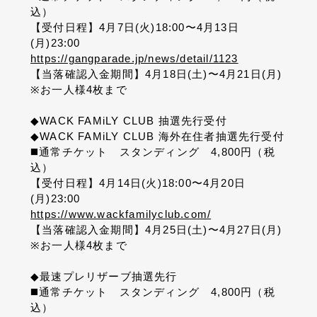
込）
【受付日程】
4
月
7
日
(
火
)18:00
〜
4
月
13
日
(
月
)23:00
https://gangparade.jp/news/detail/1123
【当落確認入金期間】
4
月
18
日
(
土
)
〜
4
月
21
日
(
月
)
※
お一人様
4
枚まで
◆WACK FAMiLY CLUB
抽選先行受付
◆WACK FAMiLY CLUB
海外在住者抽選先行受付
◼️
通常チケット スタンディング
4,800
円（税
込）
【受付日程】
4
月
14
日
(
火
)18:00
〜
4
月
20
日
(
月
)23:00
https://www.wackfamilyclub.com/
【当落確認入金期間】
4
月
25
日
(
土
)
〜
4
月
27
日
(
月
)
※
お一人様
4
枚まで
◆
最速プレリザーブ抽選先行
◼️
通常チケット スタンディング
4,800
円（税
込）