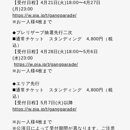
【受付日程】
4
月
21
日
(
火
)18:00
〜
4
月
27
日
(
月
)23:00
https://w.pia.jp/t/gangparade/
※
お一人様
4
枚まで
◆
プレリザーブ抽選先行二次
◼️
通常チケット スタンディング
4,800
円（税
込）
【受付日程】
4
月
28
日
(
火
)18:00
〜
5
月
6
日
(
水
)23:00
https://w.pia.jp/t/gangparade/
※
お一人様
4
枚まで
◆
エリア先行
◼️
通常チケット スタンディング
4,800
円（税
込）
【受付日程】
5
月
7
日
(
火
)
以降
https://w.pia.jp/t/gangparade/
※
お一人様
4
枚まで
※
公演日によって受付期間が異なります。ご注意