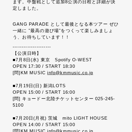
ます。中盤戦として追加
8
公演の日程と詳細が決
定しました。
GANG PARADE
として最後となる本ツアー ぜひ
一緒に
"
最高の遊び場
"
をつくって楽しみましょ
う、お待ちしています！！
---------------------
【公演日時】
■7
月
8
日
(
水
)
東京
Spotify O-WEST
OPEN 17:30 / START 18:30
[
問
]KM MUSIC
info@kmmusic.co.jp
■7
月
19
日
(
日
)
新潟
LOTS
OPEN 15:00 / START 16:00
[
問
]
キョードー北陸チケットセンター
025-245-
5100
■7
月
20
日
(
月祝
)
茨城
mito LIGHT HOUSE
OPEN 14:00 / START 15:00
[
問
]KM MUSIC
info@kmmusic.co.jp