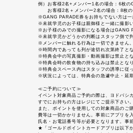
例）お客様2名+メンバー1名の場合：6枚のG
お客様2名＋メンバー2名の場合：8枚のGA
※GANG PARADE券をお持ちでない方
※未就学児のお子様は親御様と一緒に撮影
※お子様のみでの撮影になる場合はGANG 
※未就学児かどうかの判断はスタッフ側で
※メンバーに触れる行為は一切できません
※時間内であっても列が途切れ次第終了と
※特典会中の写真撮影・動画撮影は禁止と
※特典会時の飲食物の持ち込みは禁止とな
※特典会スペース内はスタッフの誘導に従
※状況によっては、特典会の急遽中止・延
≪ご予約について≫
イベント対象商品ご予約の際は、ヨドバシ
すでにお持ちの方はレジにてご提示下さい
また、ポイントを使用しての対象商品のご
費等は一切かかりません。事前にアプリを
氏名・お電話番号等が必要となります。事
★「ゴールドポイントカードアプリは以下