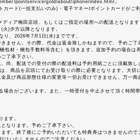
mber/pointservice/gold/about/iphone/index.html」
トカード(一括支払いのみ)・電子マネー/ポイントカードがご
メディア梅田店頭、もしくはご指定の場所への配送となります
日(火)夕方以降となります。
、2026年7月1日(水)までです。
できません。その際、代金は返金致しかねますので、予めご了
（梱包材・梱包手数料等含む）を頂きます。追加予約の場合は
めご了承下さい。
ん。尚、配送での受付の際の配送料は予約用紙ごとに頂戴致し
)は、商品を店頭にてお受け取りの際に必要となります。大切
返金及び商品形態仕様の変更等一切お受けできません。万一商
なる場合がございます。また、一時受付を中止させて頂く時間
ります。
止となります。予めご了承下さい。
します。終了後にご予約いただいても特典券はつきませんので
発行はいたしませんのでご注意ください。