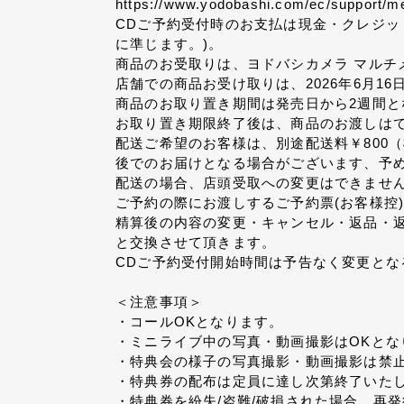
https://www.yodobashi.com/ec/support/me
CDご予約受付時のお支払は現金・クレジッ
に準じます。)。
商品のお受取りは、ヨドバシカメラ マルチ
店舗での商品お受け取りは、2026年6月16
商品のお取り置き期間は発売日から2週間となり
お取り置き期限終了後は、商品のお渡しは
配送ご希望のお客様は、別途配送料￥800
後でのお届けとなる場合がございます、予
配送の場合、店頭受取への変更はできませ
ご予約の際にお渡しするご予約票(お客様控
精算後の内容の変更・キャンセル・返品・
と交換させて頂きます。
CDご予約受付開始時間は予告なく変更と
＜注意事項＞
・コールOKとなります。
・ミニライブ中の写真・動画撮影はOKとな
・特典会の様子の写真撮影・動画撮影は禁
・特典券の配布は定員に達し次第終了いた
・特典券を紛失/盗難/破損された場合、再