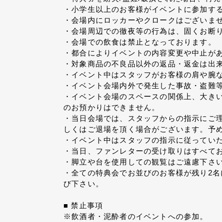
・小学生以上のお客様がイベントに参加する
・会場内にロッカーやクロークはございま
・会場周辺での徹夜等の行為は、固くお断
・会場での飲食は禁止となっております。
・都合によりイベントの内容変更や中止が
・対象商品の不良品以外の返品・返金は出
・イベント中はスタッフがお客様の肩や腕
・イベント会場内外で発生した事故・盗難
・イベント会場のスペースの関係上、大き
のお預かりはできません。
・当日会場では、スタッフからの指示にご
しくはご退場を頂く場合がございます。予
・イベント中はスタッフの指示に従ってい
・当日、ファンレターの受け取りはすべて
・脚立や台を使用しての観覧はご遠慮下さ
・全ての特典会でお並びのお客様が残り2
び下さい。
■ 禁止事項
※飲酒者・泥酔者のイベントへの参加。