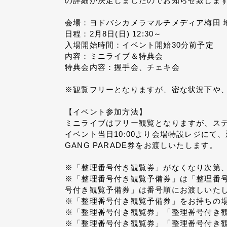
の詳細が決定しましたのでお知らせ致しま
会場：ヨドバシカメラマルチメディア梅田 
日程：2月8日(日) 12:30～
入場開始時間：イベント開始30分前予定
内容：ミニライブ＆特典会
特典会内容：握手会、チェキ会
※観覧フリーとなりますが、密な状況下や
【イベント参加方法】
ミニライブはフリー観覧となりますが、ス
イベント当日10:00より会場特設レジに
GANG PARADE券をお渡しいたします。
※「整理番号付き観覧券」がなくなり次第
※「整理番号付き観覧予備券」は「整理番
号付き観覧予備券」は番号順にお渡しいた
※「整理番号付き観覧予備券」をお持ちの
※「整理番号付き観覧券」「整理番号付き観
※「整理番号付き観覧券」「整理番号付き