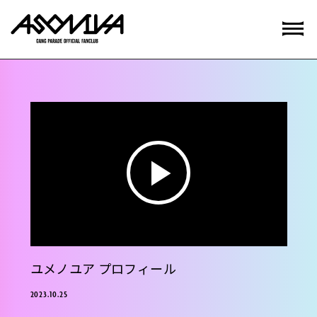
P
l
a
ユメノユア プロフィール
y
2023.10.25
V