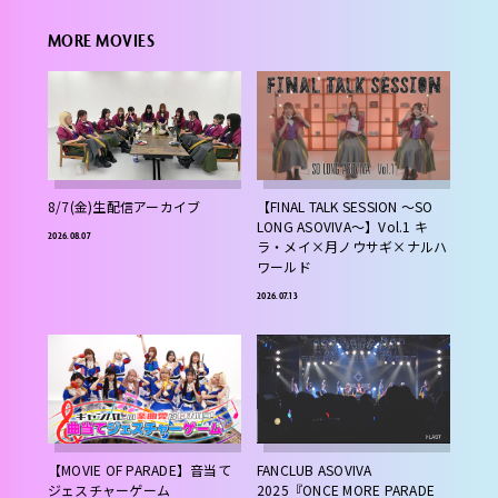
MORE MOVIES
i
d
e
o
8/7(金)生配信アーカイブ
【FINAL TALK SESSION ～SO
LONG ASOVIVA～】Vol.1 キ
2026.08.07
ラ・メイ×月ノウサギ×ナルハ
ワールド
2026.07.13
【MOVIE OF PARADE】音当て
FANCLUB ASOVIVA
ジェスチャーゲーム
2025『ONCE MORE PARADE