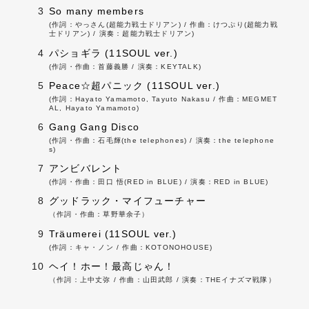
3
So many members
(作詞：やっさん(超能力戦士ドリアン) / 作曲：けつぷり(超能力戦
士ドリアン) / 演奏：超能力戦士ドリアン)
4
パショギラ (11SOUL ver.)
(作詞・作曲：首藤義勝 / 演奏：KEYTALK)
5
Peace☆超パニック (11SOUL ver.)
(作詞：Hayato Yamamoto, Tayuto Nakasu / 作曲：MEGMET
AL, Hayato Yamamoto)
6
Gang Gang Disco
(作詞・作曲：石毛輝(the telephones) / 演奏：the telephone
s)
7
アンビバレント
(作詞・作曲：田口 悟(RED in BLUE) / 演奏：RED in BLUE)
8
グッドラック・マイフューチャー
（作詞・作曲：草野華余子）
9
Träumerei (11SOUL ver.)
(作詞：キャ・ノン / 作曲：KOTONOHOUSE)
10
ヘイ！ホー！最高じゃん！
（作詞：上中丈弥 / 作曲：山田武郎 / 演奏：THEイナズマ戦隊）