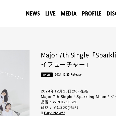
NEWS
LIVE
MEDIA
PROFILE
DI
Major 7th Single「Spa
イフューチャー」
2024.12.25 Release
SINGLE
2024年12月25日(水) 発売
Major 7th Single「Sparkling M
品番：WPCL-13620
価格：￥1,200(税込)
Buy Now!!