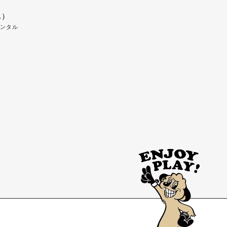
.）
メンタル